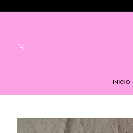
Ir
directamente
al contenido
INICIO
Ir
directamente
a la
información
del producto