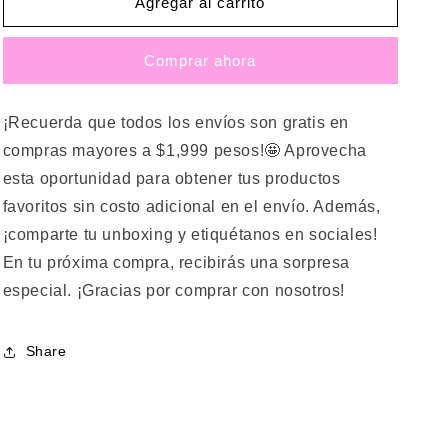
VESTIDO
VESTIDO
Agregar al carrito
CORTO
CORTO
HOMBRO
HOMBRO
Comprar ahora
CUBIERTO
CUBIERTO
CON
CON
BRILLOS
BRILLOS
¡Recuerda que todos los envíos son gratis en
BLANCO
BLANCO
compras mayores a $1,999 pesos!🤩 Aprovecha
esta oportunidad para obtener tus productos
favoritos sin costo adicional en el envío. Además,
¡comparte tu unboxing y etiquétanos en sociales!
En tu próxima compra, recibirás una sorpresa
especial. ¡Gracias por comprar con nosotros!
Share