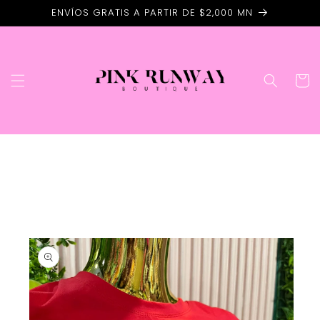
Ir
ENVÍOS GRATIS A PARTIR DE $2,000 MN
directamente
al contenido
Carrito
Ir
directamente
a la
información
del producto