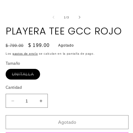
una
ventana
modal
de
1
/
3
PLAYERA TEE GCC ROJO
Precio
Precio
$ 199.00
$ 799.00
Agotado
habitual
de
Los
gastos de envío
se calculan en la pantalla de pago.
oferta
Tamaño
Variante
UNITALLA
agotada
o
no
Cantidad
disponible
Reducir
Aumentar
cantidad
cantidad
para
para
PLAYERA
PLAYERA
Agotado
TEE
TEE