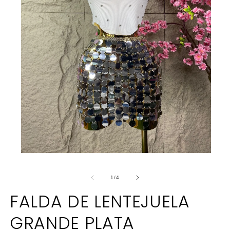
Abrir
elemento
multimedia
de
1
/
4
1
en
FALDA DE LENTEJUELA
una
ventana
modal
GRANDE PLATA