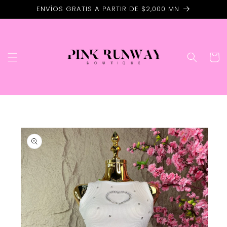
Ir
ENVÍOS GRATIS A PARTIR DE $2,000 MN
directamente
al contenido
Carrito
Ir
directamente
a la
información
del producto