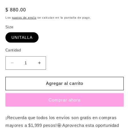
Precio
$ 880.00
habitual
Los
gastos de envío
se calculan en la pantalla de pago.
Size
UNITALLA
Cantidad
Reducir
Aumentar
cantidad
cantidad
para
para
FALDA
FALDA
Agregar al carrito
DE
DE
LENTEJUELA
LENTEJUELA
Comprar ahora
GRANDE
GRANDE
PLATA
PLATA
¡Recuerda que todos los envíos son gratis en compras
mayores a $1,999 pesos!🤩 Aprovecha esta oportunidad