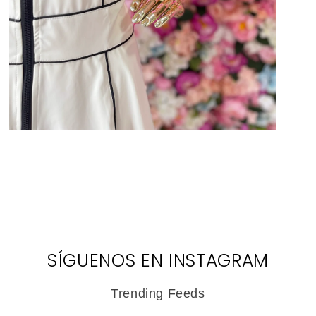
Abrir
elemento
multimedia
3
en
una
ventana
modal
SÍGUENOS EN INSTAGRAM
Trending Feeds