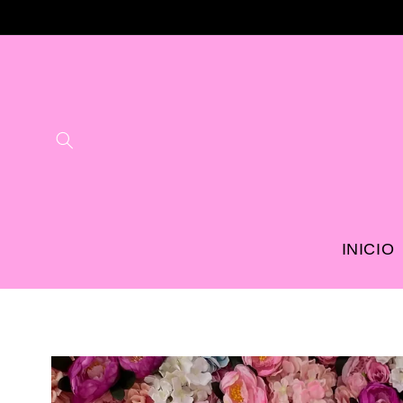
Ir
directamente
al contenido
INICIO
Ir
directamente
a la
información
del producto