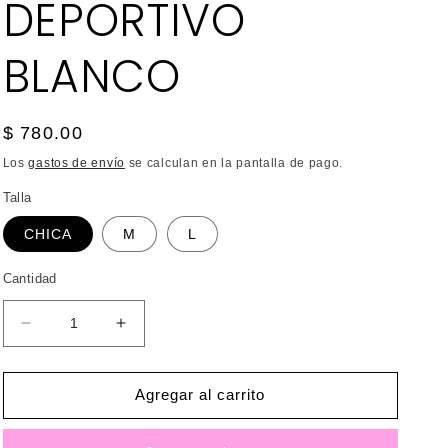
DEPORTIVO
BLANCO
Precio
$ 780.00
habitual
Los
gastos de envío
se calculan en la pantalla de pago.
Talla
CHICA
M
L
Cantidad
Reducir
Aumentar
cantidad
cantidad
para
para
VESTIDO
VESTIDO
Agregar al carrito
DEPORTIVO
DEPORTIVO
BLANCO
BLANCO