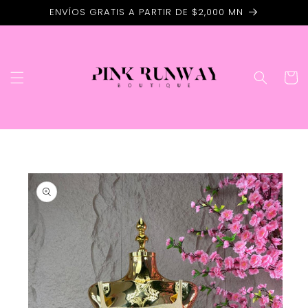
Ir
ENVÍOS GRATIS A PARTIR DE $2,000 MN
directamente
al contenido
Carrito
Ir
directamente
a la
información
del producto