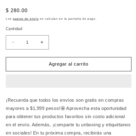
Precio
$ 280.00
habitual
Los
gastos de envío
se calculan en la pantalla de pago.
Cantidad
Reducir
Aumentar
cantidad
cantidad
para
para
BODY
BODY
Agregar al carrito
DE
DE
RED
RED
CON
CON
BRILLOS
BRILLOS
NUDE
NUDE
¡Recuerda que todos los envíos son gratis en compras
mayores a $1,999 pesos!🤩 Aprovecha esta oportunidad
para obtener tus productos favoritos sin costo adicional
en el envío. Además, ¡comparte tu unboxing y etiquétanos
en sociales! En tu próxima compra, recibirás una