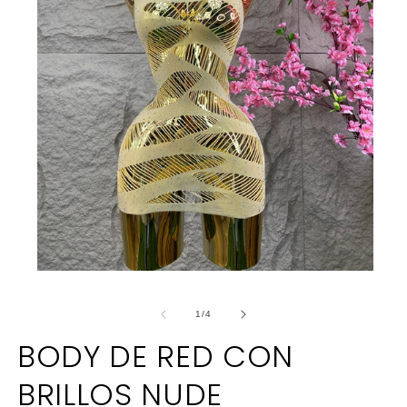
Abrir
elemento
multimedia
de
1
/
4
1
en
BODY DE RED CON
una
ventana
modal
BRILLOS NUDE