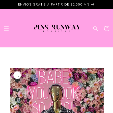
Ir
ENVÍOS GRATIS A PARTIR DE $2,000 MN
directamente
al contenido
Carrito
Ir
directamente
a la
información
del producto