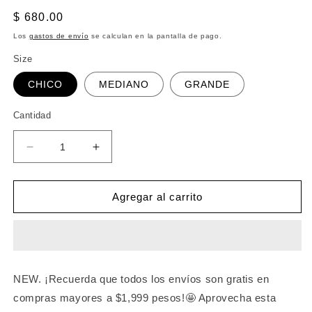
Precio
$ 680.00
habitual
Los
gastos de envío
se calculan en la pantalla de pago.
Size
CHICO
MEDIANO
GRANDE
Cantidad
Reducir
Aumentar
cantidad
cantidad
para
para
BLUSON
BLUSON
Agregar al carrito
KISSES
KISSES
NEGRO
NEGRO
NEW. ¡Recuerda que todos los envíos son gratis en
compras mayores a $1,999 pesos!🤩 Aprovecha esta