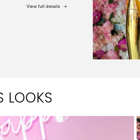
View full details
Open
media
1
in
modal
S LOOKS