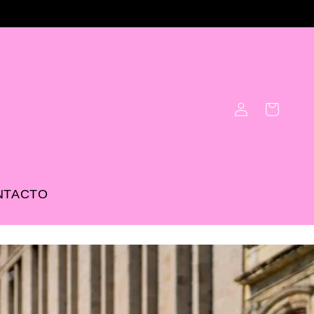
Log
Cart
in
NTACTO